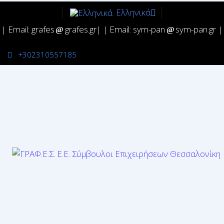
Ελληνικά
| Email: grafes
grafes.gr| | Email: sym-pan
sym-pan.gr |
+302310557185