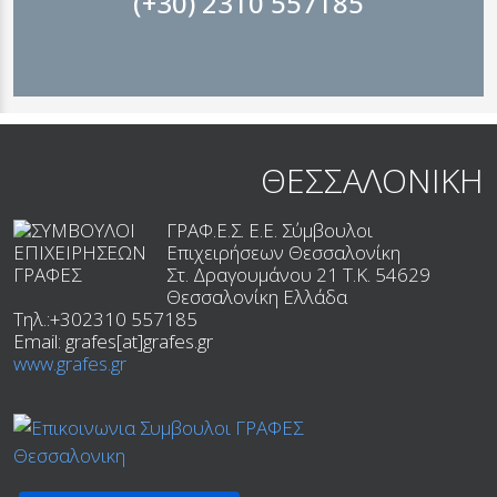
(+30) 2310 557185
ΘΕΣΣΑΛΟΝΙΚΗ
ΓΡΑΦ.Ε.Σ. Ε.Ε. Σύμβουλοι
Επιχειρήσεων Θεσσαλονίκη
Στ. Δραγουμάνου 21 T.K.
54629
Θεσσαλονίκη
Ελλάδα
Τηλ.:
+302310 557185
Email:
grafes[at]grafes.gr
www.grafes.gr