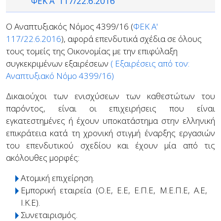
ΦΕΚ Α' 117/22.6.2016
Ο Αναπτυξιακός Νόμος 4399/16 (
ΦΕΚ Α'
117/22.6.2016
), αφορά επενδυτικά σχέδια σε όλους
τους τομείς της Οικονομίας με την επιφύλαξη
συγκεκριμένων εξαιρέσεων
( Εξαιρέσεις από τον:
Αναπτυξιακό Νόμο 4399/16)
Δικαιούχοι των ενισχύσεων των καθεστώτων του
παρόντος, είναι οι επιχειρήσεις που είναι
εγκατεστημένες ή έχουν υποκατάστημα στην ελληνική
επικράτεια κατά τη χρονική στιγμή έναρξης εργασιών
του επενδυτικού σχεδίου και έχουν μία από τις
ακόλουθες μορφές:
Ατομική επιχείρηση
.
Εμπορική εταιρεία (Ο.Ε, Ε.Ε, Ε.Π.Ε, Μ.Ε.Π.Ε, Α.Ε,
Ι.Κ.Ε).
Συνεταιρισμός.