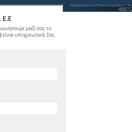
Καθεστώτα Αναπτυξιακού Ν
4887/
 Ε.Ε
Μεταποίηση - Εφοδιαστικ
αλυσίδα
νωνήσουμε μαζί σας το
Επιχειρηματικότητα 360ο
)
είναι υποχρεωτικά. Σας
Ενίσχυση τουριστικών
επενδύσεων
Εναλλακτικές μορφές
τουρισμού
Επιχειρηματική εξωστρέφ
Έρευνα και εφαρμοσμένη
καινοτομία
Νέο Επιχειρείν
Αγροδιατροφή πρωτογενή
παραγωγή και μεταποίηση
γεωργικών προϊόντων
Ευρωπαϊκές αλυσίδες αξία