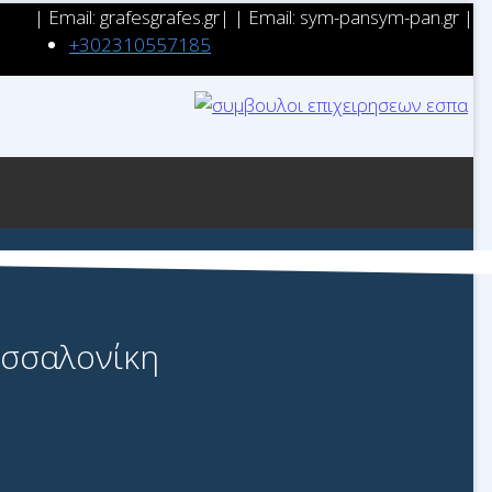
| Email: grafes
grafes.gr| | Email: sym-pan
sym-pan.gr |
+302310557185
4887
εσσαλονίκη