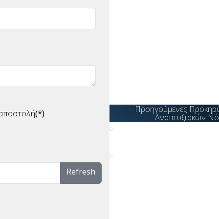
Δίκαιη Αναπτυξιακή μετάβ
Μεγάλες επενδύσεις
Πράσινη μετάβαση -
Περιβαλλοντική αναβάθμι
επιχειρήσεων
Ψηφιακός μετασχηματισμ
των επιχειρήσεων
Προηγούμενες Προκηρύ
 αποστολή
(*)
Αναπτυξιακών Ν
Αναπτυξιακός Νόμος
4399/ 2016
Επενδυτικός Νόμος
Ν.3908/2011
Refresh