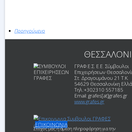
Προηγούμενο
ΘΕΣΣΑΛΟΝ
ΓΡΑΦ.Ε.Σ. Ε.Ε. Σύμβουλοι
Επιχειρήσεων Θεσσαλονί
Στ. Δραγουμάνου 21 T.K.
54629
Θεσσαλονίκη
Ελλ
Τηλ.:
+302310 557185
Email:
grafes[at]grafes.gr
www.grafes.gr
ΕΠΙΚΟΙΝΩΝΙΑ
Στόχος μας η άμεση πληροφόρηση για την