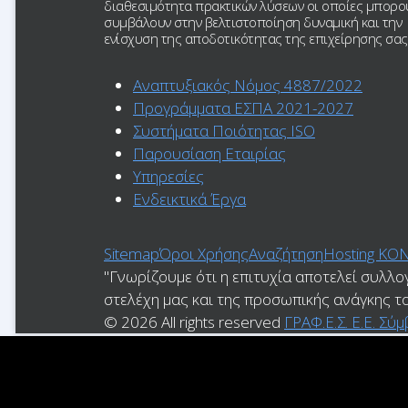
διαθεσιμότητα πρακτικών λύσεων οι οποίες μπορο
συμβάλουν στην βελτιστοποίηση δυναμική και την
ενίσχυση της αποδοτικότητας της επιχείρησης σας
Αναπτυξιακός Νόμος 4887/2022
Προγράμματα ΕΣΠΑ 2021-2027
Συστήματα Ποιότητας ISO
Παρουσίαση Εταιρίας
Υπηρεσίες
Ενδεικτικά Έργα
Sitemap
Όροι Χρήσης
Αναζήτηση
Ηosting ΚΟ
"Γνωρίζουμε ότι η επιτυχία αποτελεί συλλο
στελέχη μας και της προσωπικής ανάγκης τ
© 2026 All rights reserved
ΓΡΑΦ.Ε.Σ. Ε.Ε. Σ