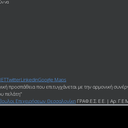
ύν να
ΝΕΤ
Twitter
Linkedin
Google Maps
γική προσπάθεια που επιτυγχάνεται με την αρμονική συνέρ
ου πελάτη"
ύμβουλοι Επιχειρήσεων Θεσσαλονίκη
ΓΡΑΦ.Ε.Σ. Ε.Ε. | Αρ. Γ