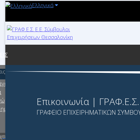
Ελληνικά
ΕΙΣ
ις Χρηματοδότησης
γουμε στην
α
Επικοινωνία | ΓΡΑΦ.Ε.Σ
νώ
ρηματικά
ΓΡΑΦΕΙΟ ΕΠΙΧΕΙΡΗΜΑΤΙΚΩΝ ΣΥΜΒΟΥ
χειρηματικά» 2021-