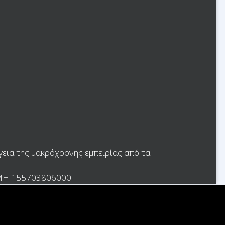
γεια της μακρόχρονης εμπειρίας από τα
.Ε.ΜΗ 155703806000