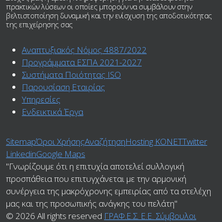
πρακτικών λύσεων οι οποίες μπορούν να συμβάλουν στην
βελτιστοποίηση δυναμική και την ενίσχυση της αποδοτικότητας
της επιχείρησης σας
Αναπτυξιακός Νόμος 4887/2022
Προγράμματα ΕΣΠΑ 2021-2027
Συστήματα Ποιότητας ISO
Παρουσίαση Εταιρίας
Υπηρεσίες
Ενδεικτικά Έργα
Sitemap
Όροι Χρήσης
Αναζήτηση
Ηosting ΚΟΝΕΤ
Twitter
Linkedin
Google Maps
"Γνωρίζουμε ότι η επιτυχία αποτελεί συλλογική
προσπάθεια που επιτυγχάνεται με την αρμονική
συνέργεια της μακρόχρονης εμπειρίας από τα στελέχη
μας και της προσωπικής ανάγκης του πελάτη"
© 2026 All rights reserved
ΓΡΑΦ.Ε.Σ. Ε.Ε. Σύμβουλοι