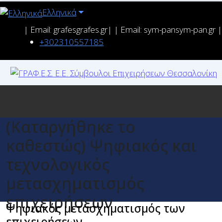
Ελληνικά
| Email: grafes
grafes.gr| | Email: sym-pan
sym-pan.gr |
+302310557185
(Καταργήθηκε το
καθεστώς) Ψηφιακός και
τεχνολογικός
μετασχηματισμός
επιχειρήσεων
Ψηφιακός μετασχηματισμός των
επιχειρήσεων