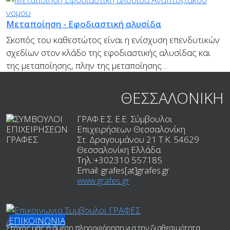
Μεταποίηση - Εφοδιαστική αλυσίδα
Σκοπός του καθεστώτος είναι η ενίσχυση επενδυτικών
σχεδίων στον κλάδο της εφοδιαστικής αλυσίδας και
της μεταποίησης, πλην της μεταποίησης…
ΘΕΣΣΑΛΟΝΙΚΗ
ΓΡΑΦ.Ε.Σ. Ε.Ε. Σύμβουλοι
Επιχειρήσεων Θεσσαλονίκη
Στ. Δραγουμάνου 21 T.K.
54629
Θεσσαλονίκη
Ελλάδα
Τηλ.:
+302310 557185
Email:
grafes[at]grafes.gr
www.grafes.gr
ΕΠΙΚΟΙΝΩΝΙΑ
Στόχος μας η άμεση πληροφόρηση για την διαθεσιμότητα