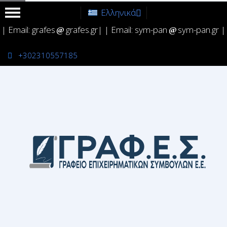
Ελληνικά
| Email: grafes
grafes.gr| | Email: sym-pan
sym-pan.gr |
+302310557185