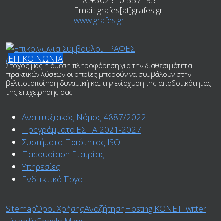
Τηλ.:
+302310 557185
Email:
grafes[at]grafes.gr
www.grafes.gr
ΕΠΙΚΟΙΝΩΝΙΑ
Στόχος μας η άμεση πληροφόρηση για την διαθεσιμότητα
πρακτικών λύσεων οι οποίες μπορούν να συμβάλουν στην
βελτιστοποίηση δυναμική και την ενίσχυση της αποδοτικότητας
της επιχείρησης σας
Αναπτυξιακός Νόμος 4887/2022
Προγράμματα ΕΣΠΑ 2021-2027
Συστήματα Ποιότητας ISO
Παρουσίαση Εταιρίας
Υπηρεσίες
Ενδεικτικά Έργα
Sitemap
Όροι Χρήσης
Αναζήτηση
Ηosting ΚΟΝΕΤ
Twitter
Linkedin
Google Maps