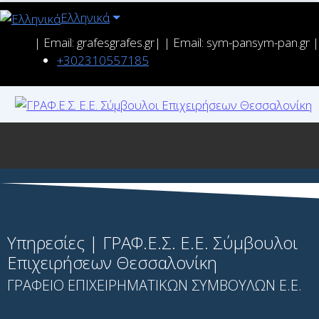
Ελληνικά
| Email: grafes
grafes.gr| | Email: sym-pan
sym-pan.gr |
+302310557185
Υπηρεσίες | ΓΡΑΦ.Ε.Σ. Ε.Ε. Σύμβουλοι
Επιχειρήσεων Θεσσαλονίκη
ΓΡΑΦΕΙΟ ΕΠΙΧΕΙΡΗΜΑΤΙΚΩΝ ΣΥΜΒΟΥΛΩΝ Ε.Ε.