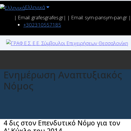
Ελληνικά
| Email: grafes
grafes.gr| | Email: sym-pan
sym-pan.gr |
+302310557185
Ενημέρωση Αναπτυξιακός
Νόμος
4 δις στον Επενδυτικό Νόμο για τον
Α' Κύκλο του 2014