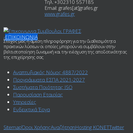
Τηλ.:
+302310 557185
Email:
grafes[at]grafes.gr
www.grafes.gr
ΕΠΙΚΟΙΝΩΝΙΑ
Στόχος μας η άμεση πληροφόρηση για την διαθεσιμότητα
πρακτικών λύσεων οι οποίες μπορούν να συμβάλουν στην
βελτιστοποίηση δυναμική και την ενίσχυση της αποδοτικότητας
της επιχείρησης σας
Αναπτυξιακός Νόμος 4887/2022
Προγράμματα ΕΣΠΑ 2021-2027
Συστήματα Ποιότητας ISO
Παρουσίαση Εταιρίας
Υπηρεσίες
Ενδεικτικά Έργα
Sitemap
Όροι Χρήσης
Αναζήτηση
Ηosting ΚΟΝΕΤ
Twitter