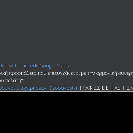
ΝΕΤ
Twitter
Linkedin
Google Maps
γική προσπάθεια που επιτυγχάνεται με την αρμονική συνέρ
ου πελάτη"
ύμβουλοι Επιχειρήσεων Θεσσαλονίκη
ΓΡΑΦ.Ε.Σ. Ε.Ε. | Αρ. Γ