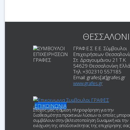
ΘΕΣΣΑΛΟΝ
ΓΡΑΦ.Ε.Σ. Ε.Ε. Σύμβουλοι
Επιχειρήσεων Θεσσαλονί
Στ. Δραγουμάνου 21 T.K.
54629
Θεσσαλονίκη
Ελλ
Τηλ.:
+302310 557185
Email:
grafes[at]grafes.gr
www.grafes.gr
ΕΠΙΚΟΙΝΩΝΙΑ
Στόχος μας η άμεση πληροφόρηση για την
διαθεσιμότητα πρακτικών λύσεων οι οποίες μπορο
συμβάλουν στην βελτιστοποίηση δυναμική και την
ενίσχυση της αποδοτικότητας της επιχείρησης σας