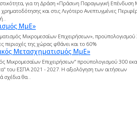
τικότητα, για τη Δράση «Πράσινη Παραγωγική Επένδυση 
ν χρηματοδότησης και στις Λιγότερο Ανεπτυγμένες Περιφέρ
κή…
ισμός ΜμΕ»
ατισμός Μικρομεσαίων Επιχειρήσεων», προϋπολογισμού 3
ες περιοχές της χώρας φθάνει και το 60%
ακός Μετασχηματισμός ΜμΕ»
ός Μικρομεσαίων Επιχειρήσεων" προϋπολογισμού 300 εκατ
α" του ΕΣΠΑ 2021 - 2027. Η αξιολόγηση των αιτήσεων
κά σχέδια θα…