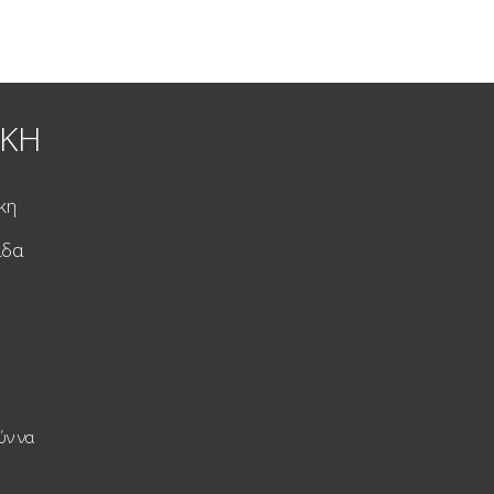
ΙΚΗ
κη
άδα
ύν να