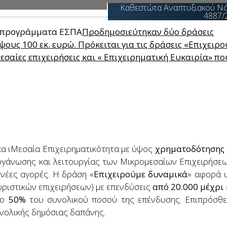
Καθεστώτα Αναπτυξιακού Ν
4887/
Μεταποίηση - Εφοδιαστικ
Προδημοσιεύτηκαν δύο δράσεις
αλυσίδα
ους 100 εκ. ευρώ. Πρόκειται για τις δράσεις «Επιχειρ
σαίες επιχειρήσεις και « Επιχειρηματική Ευκαιρία» πο
Επιχειρηματικότητα 360ο
Ενίσχυση τουριστικών
επενδύσεων
Εναλλακτικές μορφές
τουρισμού
Επιχειρηματική εξωστρέφ
Έρευνα και εφαρμοσμένη
κα ιΜεσαία Επιχειρηματικότητα με ύψος
χρηματοδότησης 
καινοτομία
οργάνωσης και λειτουργίας των Μικρομεσαίων Επιχειρήσεω
Νέο Επιχειρείν
 νέες αγορές. Η δράση «
Επιχειρούμε δυναμικά
» αφορά 
Αγροδιατροφή πρωτογενή
ουριστικών επιχειρήσεων) με επενδύσεις
από 20.000 μέχρι
παραγωγή και μεταποίηση
το
50%
του συνολικού ποσού της επένδυσης. Επιπρόσθε
υνολικής δημόσιας δαπάνης.
γεωργικών προϊόντων
Ευρωπαϊκές αλυσίδες αξία