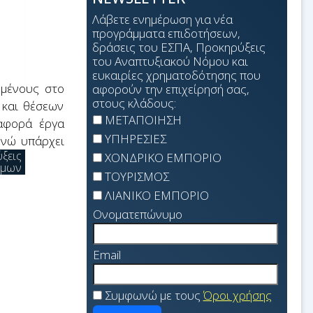
αση
Λάβετε ενημέρωση για νέα
προγράμματα επιδοτήσεων,
δράσεις του ΕΣΠΑ, Προκηρύξεις
του Αναπτυξιακού Νόμου και
ση
ευκαιρίες χρηματοδότησης που
μμένους στο
αφορούν την επιχείρησή σας,
στους κλάδους:
 και θέσεων
ός
ΜΕΤΑΠΟΙΗΣΗ
φορά έργα
ΥΠΗΡΕΣΙΕΣ
ενώ υπάρχει
ξεις
ΧΟΝΔΡΙΚΟ ΕΜΠΟΡΙΟ
όμων
ΤΟΥΡΙΣΜΟΣ
ΛΙΑΝΙΚΟ ΕΜΠΟΡΙΟ
Ονοματεπώνυμο
Email
Συμφωνώ με τους
Όροι χρήσης