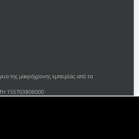
γεια της μακρόχρονης εμπειρίας από τα
.Ε.ΜΗ 155703806000