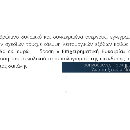
Δίκαιη Αναπτυξιακή μετάβ
Μεγάλες επενδύσεις
Πράσινη μετάβαση -
Περιβαλλοντική αναβάθμι
ρώπινο δυναμικό και συγκεκριμένα άνεργους, εγγεγρα
επιχειρήσεων
ών σχεδίων τουςμε κάλυψη λειτουργικών εξόδων καθώς
Ψηφιακός μετασχηματισμ
50 εκ. ευρώ
. Η δράση
« Επιχειρηματική Ευκαιρία»
α
των επιχειρήσεων
υση του συνολικού προϋπολογισμού της επένδυσης
, 
Προηγούμενες Προκηρύ
ιας δαπάνης.
Αναπτυξιακών Ν
Αναπτυξιακός Νόμος
4399/ 2016
Επενδυτικός Νόμος
Ν.3908/2011