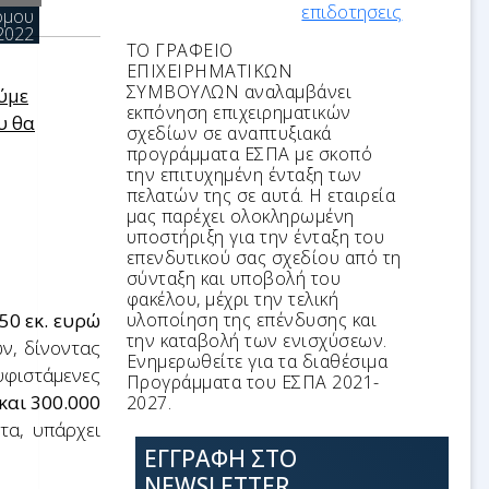
όμου
2022
ΤΟ ΓΡΑΦΕΙΟ
ή
ΕΠΙΧΕΙΡΗΜΑΤΙΚΩΝ
ΣΥΜΒΟΥΛΩΝ αναλαμβάνει
ούμε
εκπόνηση επιχειρηματικών
υ θα
σχεδίων σε αναπτυξιακά
προγράμματα ΕΣΠΑ με σκοπό
την επιτυχημένη ένταξη των
πελατών της σε αυτά.
Η εταιρεία
μας παρέχει ολοκληρωμένη
υποστήριξη για την ένταξη του
επενδυτικού σας σχεδίου από τη
εια
σύνταξη και υποβολή του
φακέλου, μέχρι την τελική
50 εκ. ευρώ
υλοποίηση της επένδυσης και
την καταβολή των ενισχύσεων.
ν, δίνοντας
Ενημερωθείτε για τα διαθέσιμα
υφιστάμενες
Προγράμματα του ΕΣΠΑ 2021-
ς
και 300.000
2027.
τα, υπάρχει
ΕΓΓΡΑΦΗ ΣΤΟ
NEWSLETTER
ς