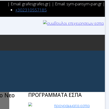
| Email: grafes
grafes.gr| | Email: sym-pan
sym-pan.gr |
+302310557185
4887
το Νεο
ΠΡΟΓΡΑΜΜΑΤΑ ΕΣΠΑ