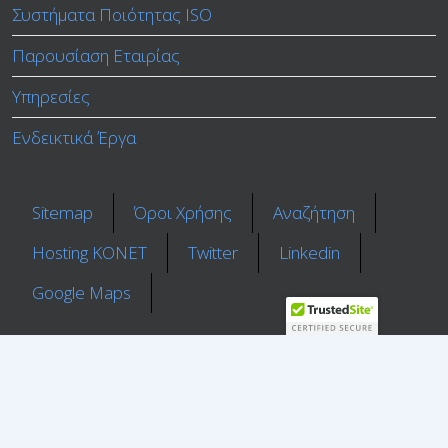
Συστήματα Ποιότητας ISO
Παρουσίαση Εταιρίας
Υπηρεσίες
Ενδεικτικά Έργα
Sitemap
Όροι Χρήσης
Αναζήτηση
Ηosting ΚΟΝΕΤ
Twitter
Linkedin
Google Maps
"Γνωρίζουμε ότι η επιτυχία αποτελεί συλλογική προσπάθεια
που επιτυγχάνεται με την αρμονική συνέργεια της μακρόχρονης
εμπειρίας από τα στελέχη μας και της προσωπικής ανάγκης του
πελάτη"
© 2026 All rights reserved
ΓΡΑΦ.Ε.Σ. Ε.Ε. Σύμβουλοι Επιχειρήσεων