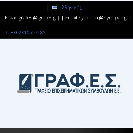
Ελληνικά
| Email: grafes
grafes.gr| | Email: sym-pan
sym-pan.gr |
+302310557185