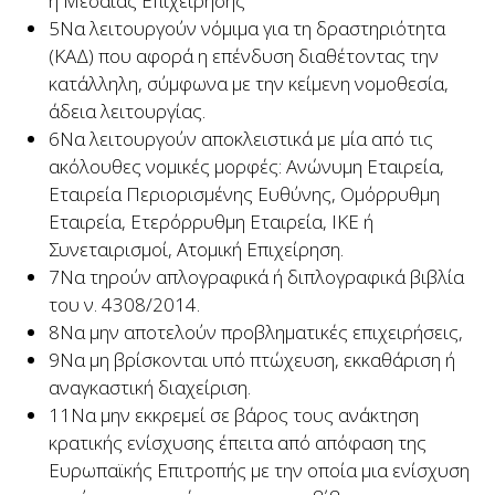
ή Μεσαίας Επιχείρησης
5
Να λειτουργούν νόμιμα για τη δραστηριότητα
(ΚΑΔ) που αφορά η επένδυση διαθέτοντας την
κατάλληλη, σύμφωνα με την κείμενη νομοθεσία,
άδεια λειτουργίας.
6
Να λειτουργούν αποκλειστικά με μία από τις
ακόλουθες νομικές μορφές: Ανώνυμη Εταιρεία,
Εταιρεία Περιορισμένης Ευθύνης, Ομόρρυθμη
Εταιρεία, Ετερόρρυθμη Εταιρεία, ΙΚΕ ή
Συνεταιρισμοί, Ατομική Επιχείρηση.
7
Να τηρούν απλογραφικά ή διπλογραφικά βιβλία
του ν. 4308/2014.
8
Να μην αποτελούν προβληματικές επιχειρήσεις,
9
Να μη βρίσκονται υπό πτώχευση, εκκαθάριση ή
αναγκαστική διαχείριση.
11
Να μην εκκρεμεί σε βάρος τους ανάκτηση
κρατικής ενίσχυσης έπειτα από απόφαση της
Ευρωπαϊκής Επιτροπής με την οποία μια ενίσχυση