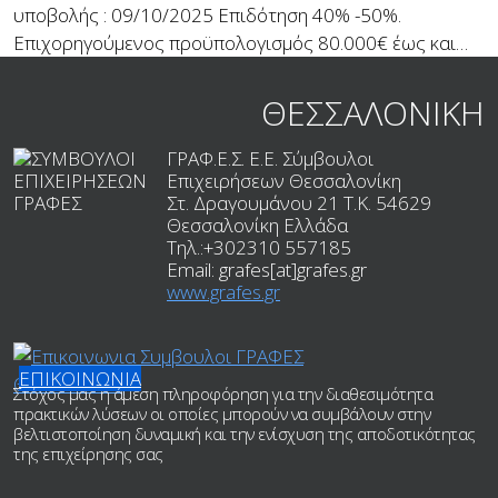
υποβολής : 09/10/2025 Επιδότηση 40% -50%.
Επιχορηγούμενος προϋπολογισμός 80.000€ έως και…
ΘΕΣΣΑΛΟΝΙΚΗ
ΓΡΑΦ.Ε.Σ. Ε.Ε. Σύμβουλοι
Επιχειρήσεων Θεσσαλονίκη
Στ. Δραγουμάνου 21 T.K.
54629
Θεσσαλονίκη
Ελλάδα
Τηλ.:
+302310 557185
Email:
grafes[at]grafes.gr
www.grafes.gr
ΕΠΙΚΟΙΝΩΝΙΑ
Στόχος μας η άμεση πληροφόρηση για την διαθεσιμότητα
πρακτικών λύσεων οι οποίες μπορούν να συμβάλουν στην
βελτιστοποίηση δυναμική και την ενίσχυση της αποδοτικότητας
της επιχείρησης σας