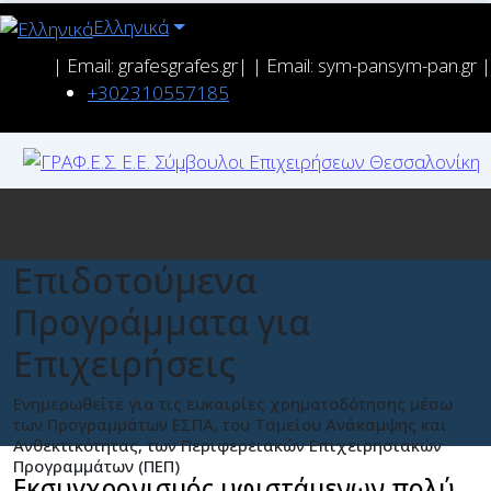
Ελληνικά
| Email: grafes
grafes.gr| | Email: sym-pan
sym-pan.gr |
+302310557185
Επιδοτούμενα
Προγράμματα για
Επιχειρήσεις
Ενημερωθείτε για τις ευκαιρίες χρηματοδότησης μέσω
των Προγραμμάτων ΕΣΠΑ, του Ταμείου Ανάκαμψης και
Ανθεκτικότητας, των Περιφερειακών Επιχειρησιακών
Προγραμμάτων (ΠΕΠ)
Εκσυγχρονισμός υφιστάμενων πολύ